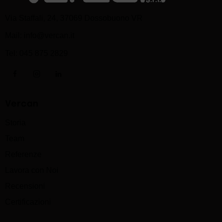
Via Staffali, 24, 37069 Dossobuono VR
Mail:
info@vercan.it
Tel:
045 875 2829
Vercan
Storia
Team
Referenze
Lavora con Noi
Recensioni
Certificazioni