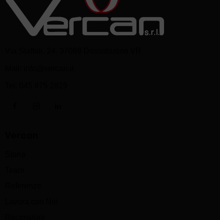
Via Staffali, 24, 37069 Dossobuono VR
Mail:
info@vercan.it
Tel:
045 875 2829
Vercan
Storia
Team
Referenze
Lavora con Noi
Recensioni