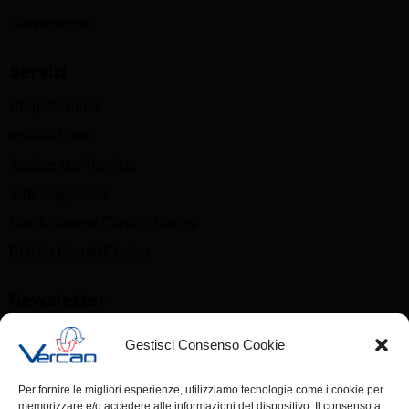
Certificazioni
Servizi
Progettazione
Installazione
Assistenza Tecnica
Video Ispezioni
Sanificazione Canalizzazioni
Pulizia Canali Cucina
Newsletter
Gestisci Consenso Cookie
Nome
Per fornire le migliori esperienze, utilizziamo tecnologie come i cookie per
memorizzare e/o accedere alle informazioni del dispositivo. Il consenso a