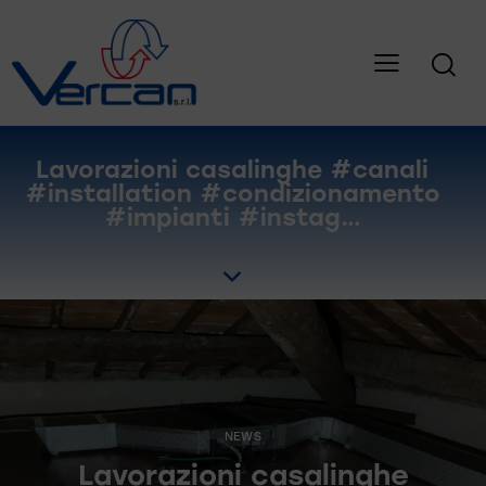
Lavorazioni casalinghe #canali
#installation #condizionamento
#impianti #instag…
NEWS
Lavorazioni casalinghe