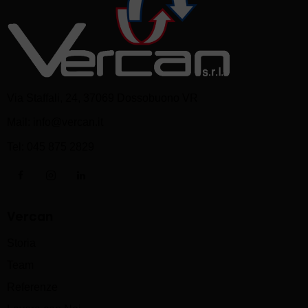
Via Staffali, 24, 37069 Dossobuono VR
Mail:
info@vercan.it
Tel:
045 875 2829
Vercan
Storia
Team
Referenze