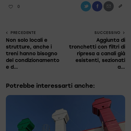
0
PRECEDENTE
SUCCESSIVO
Non solo locali e
Aggiunta di
strutture, anche i
tronchetti con filtri di
treni hanno bisogno
ripresa a canali già
del condizionamento
esistenti, sezionati
e d…
a…
Potrebbe interessarti anche: