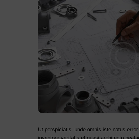
Ut perspiciatis, unde omnis iste natus err
inventore veritatis et quasi architecto beata