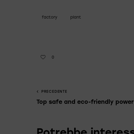
factory
plant
0
PRECEDENTE
Top safe and eco-friendly power
Potrebbe interess