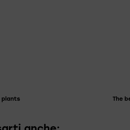
 plants
The be
arti anche: