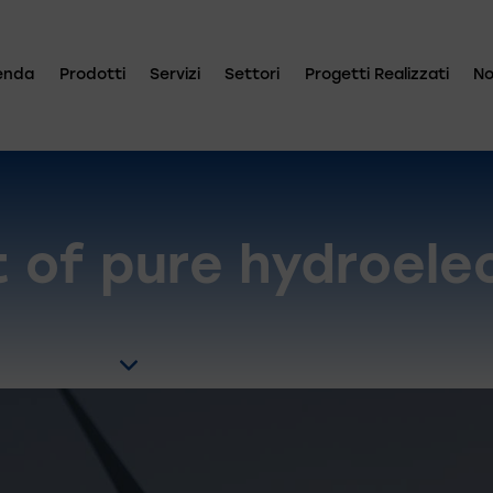
enda
Prodotti
Servizi
Settori
Progetti Realizzati
No
 of pure hydroelec