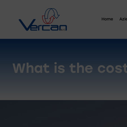
Home
Azi
What is the cost