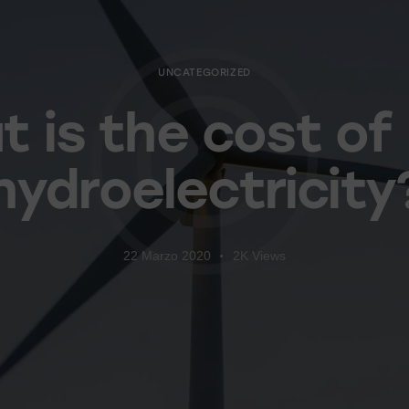
UNCATEGORIZED
 is the cost of
hydroelectricity
22 Marzo 2020
2K
Views