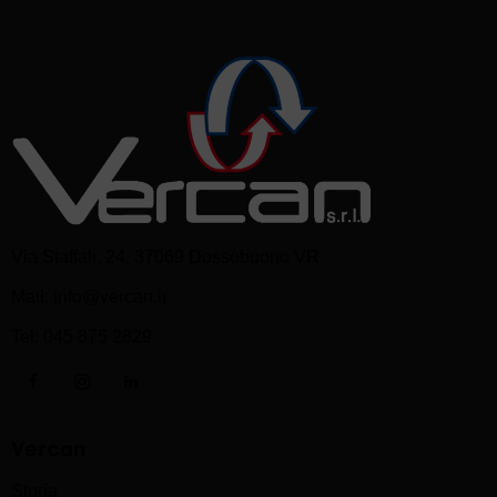
Via Staffali, 24, 37069 Dossobuono VR
Mail:
info@vercan.it
Tel:
045 875 2829
Vercan
Storia