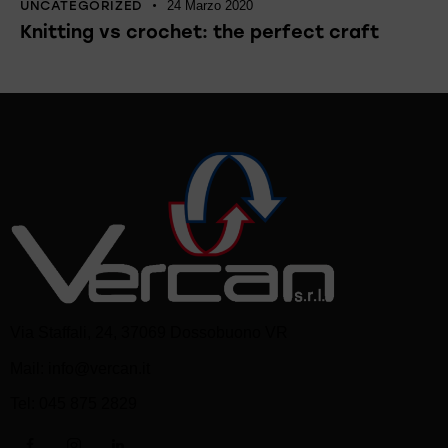
UNCATEGORIZED
24 Marzo 2020
Knitting vs crochet: the perfect craft
Via Staffali, 24, 37069 Dossobuono VR
Mail:
info@vercan.it
Tel:
045 875 2829