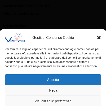
Sanificazione Canalizzazioni
Pulizia Canali Cucina
Newsletter
Gestisci Consenso Cookie
Nome
Per fornire le migliori esperienze, utilizziamo tecnologie come i cookie per
memorizzare e/o accedere alle informazioni del dispositivo. Il consenso a
Email
queste tecnologie ci permetterà di elaborare dati come il comportamento di
navigazione o ID unici su questo sito. Non acconsentire o ritirare il
consenso può influire negativamente su alcune caratteristiche e funzioni.
Accetto la privacy policy
Accetta
Nega
Visualizza le preferenze