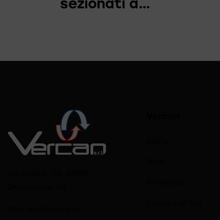
sezionati a…
Vercan
Storia
Team
Via Staffali, 24, 37069
Referenze
Dossobuono VR
Lavora con Noi
Mail:
info@vercan.it