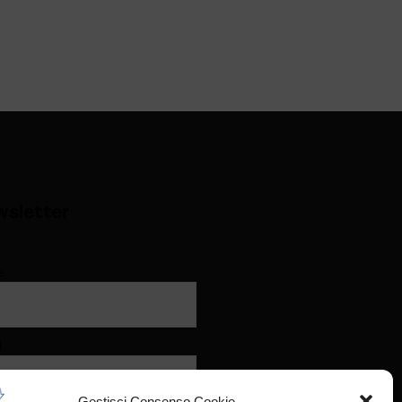
sletter
e
l
Gestisci Consenso Cookie