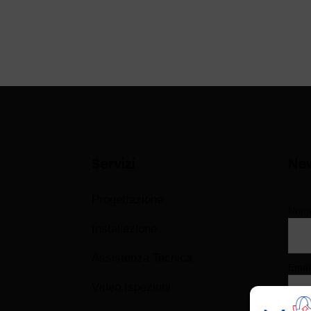
Servizi
New
Progettazione
Nom
Installazione
Assistenza Tecnica
Emai
Video Ispezioni