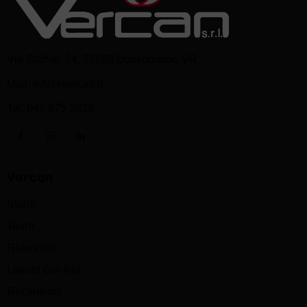
Via Staffali, 24, 37069 Dossobuono VR
Mail:
info@vercan.it
Tel:
045 875 2829
Vercan
Storia
Team
Referenze
Lavora con Noi
Recensioni