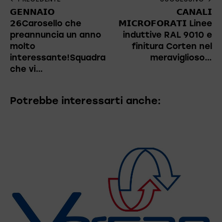
𝗚𝗘𝗡𝗡𝗔𝗜𝗢
𝗖𝗔𝗡𝗔𝗟𝗜
𝟮𝟲Carosello che
𝗠𝗜𝗖𝗥𝗢𝗙𝗢𝗥𝗔𝗧𝗜 Linee
preannuncia un anno
induttive RAL 9010 e
molto
finitura Corten nel
interessante!Squadra
meraviglioso…
che vi…
Potrebbe interessarti anche: