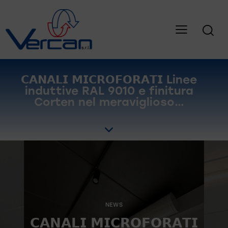
𝗖𝗔𝗡𝗔𝗟𝗜 𝗠𝗜𝗖𝗥𝗢𝗙𝗢𝗥𝗔𝗧𝗜 Linee
induttive RAL 9010 e finitura
Corten nel meraviglioso…
NEWS
𝗖𝗔𝗡𝗔𝗟𝗜 𝗠𝗜𝗖𝗥𝗢𝗙𝗢𝗥𝗔𝗧𝗜