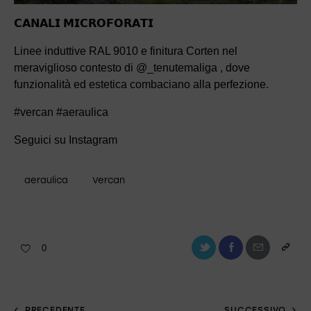
𝗖𝗔𝗡𝗔𝗟𝗜 𝗠𝗜𝗖𝗥𝗢𝗙𝗢𝗥𝗔𝗧𝗜
Linee induttive RAL 9010 e finitura Corten nel
meraviglioso contesto di @_tenutemaliga , dove
funzionalità ed estetica combaciano alla perfezione.
#vercan #aeraulica
Seguici su Instagram
aeraulica
Vercan
0
PRECEDENTE
SUCCESSIVO